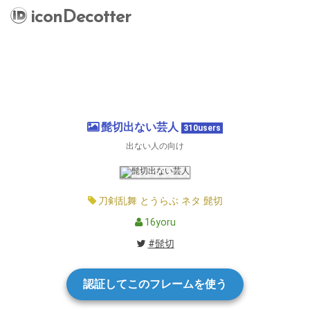
iconDecotter
髭切出ない芸人
310users
出ない人の向け
刀剣乱舞
とうらぶ
ネタ
髭切
16yoru
#髭切
認証してこのフレームを使う