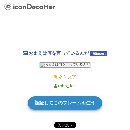
iconDecotter
おまえは何を言っているんだ
190users
ネタ
文字
robo_toir
認証してこのフレームを使う