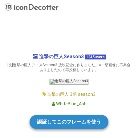
iconDecotter
進撃の巨人Season3
1245users
[改]進撃の巨人アニメSeason3 放映記念に作りました。※一部画像に不具合
ありましたので再投稿しています。
進撃の巨人
3期
season3
WhiteBlue_Ash
認証してこのフレームを使う