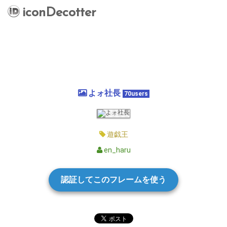
iconDecotter
よォ社長
70users
遊戯王
en_haru
認証してこのフレームを使う