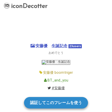
iconDecotter
安藤優 生誕記念
23users
おめでとう
安藤優
boomtriger
BT_and_you
#安藤優
認証してこのフレームを使う