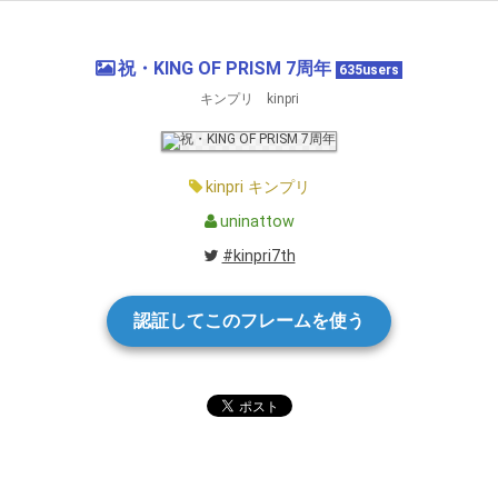
祝・KING OF PRISM 7周年
635users
キンプリ kinpri
kinpri
キンプリ
uninattow
#kinpri7th
認証してこのフレームを使う