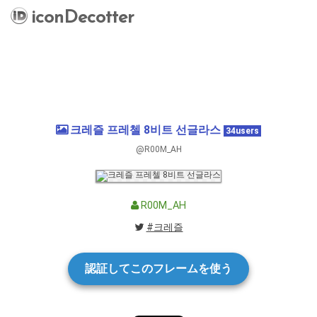
iconDecotter
크레즐 프레첼 8비트 선글라스
34users
@R00M_AH
R00M_AH
#크레즐
認証してこのフレームを使う