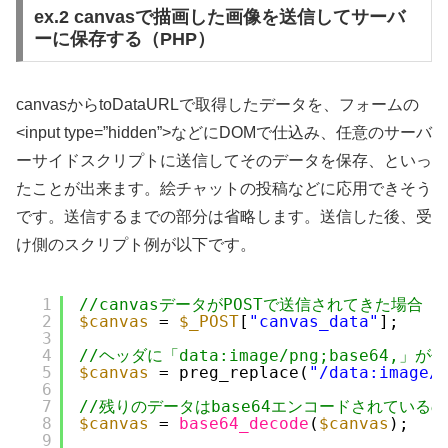
ex.2 canvasで描画した画像を送信してサーバ
ーに保存する（PHP）
canvasからtoDataURLで取得したデータを、フォームの
<input type=”hidden”>などにDOMで仕込み、任意のサーバ
ーサイドスクリプトに送信してそのデータを保存、といっ
たことが出来ます。絵チャットの投稿などに応用できそう
です。送信するまでの部分は省略します。送信した後、受
け側のスクリプト例が以下です。
1
//canvasデータがPOSTで送信されてきた場合
2
$canvas
= 
$_POST
[
"canvas_data"
];
3
4
//ヘッダに「data:image/png;base64
5
$canvas
= preg_replace(
"/data:image/
6
7
//残りのデータはbase64エンコードされている
8
$canvas
= 
base64_decode
(
$canvas
);
9