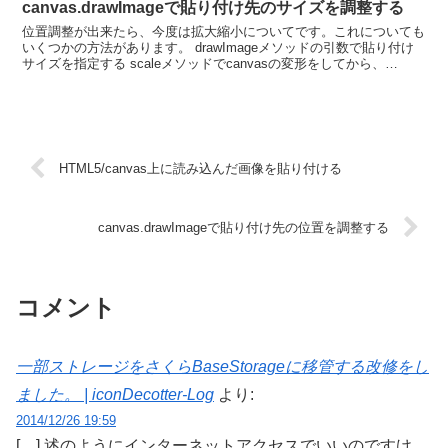
canvas.drawImageで貼り付け先のサイズを調整する
位置調整が出来たら、今度は拡大縮小についてです。これについても
いくつかの方法があります。 drawImageメソッドの引数で貼り付け
サイズを指定する scaleメソッドでcanvasの変形をしてから、
drawImageで貼り付ける tran...
HTML5/canvas上に読み込んだ画像を貼り付ける
canvas.drawImageで貼り付け先の位置を調整する
コメント
一部ストレージをさくらBaseStorageに移管する改修をし
ました。 | iconDecotter-Log
より:
2014/12/26 19:59
[…] 述のようにインターネットアクセスでいいのですけ