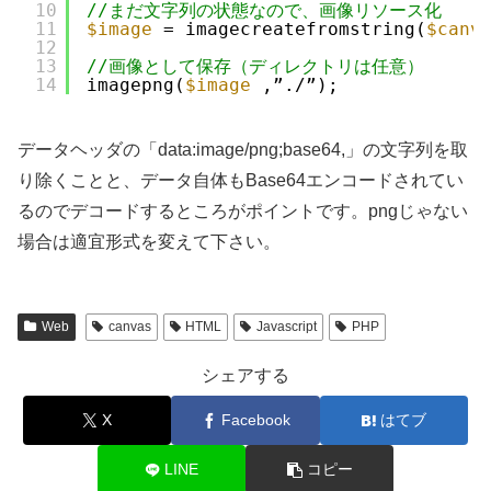
10
//まだ文字列の状態なので、画像リソース化
11
$image
= imagecreatefromstring(
$canv
12
13
//画像として保存（ディレクトリは任意）
14
imagepng(
$image
,”./”);
データヘッダの「data:image/png;base64,」の文字列を取
り除くことと、データ自体もBase64エンコードされてい
るのでデコードするところがポイントです。pngじゃない
場合は適宜形式を変えて下さい。
Web
canvas
HTML
Javascript
PHP
シェアする
X
Facebook
はてブ
LINE
コピー