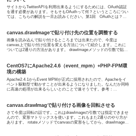
サイトからTwitterAPIを利用出来るようにするためには、OAuth認証
を通す必要があります。そもそもOAuthって何？というところについ
ては、こちらの解説を一旦お読みください。第1回 OAuthとは？
―OAuthの概念とOAuthでで...
canvas.drawImageで貼り付け先の位置を調整する
画像を読み込んで貼り付けるところまでは出来たので、今度は
canvas上で貼り付け位置を変える方法について紹介します。これに
ついては2通りの方法があります。 drawImageメソッドの引数で貼り
付け座標を指定する translateメソッド...
CentOS7にApache2.4.6（event_mpm）+PHP-FPM環
境の構築
Apache2.4.1からEvent MPMが正式に採用されたので、Apacheをイ
ベント駆動型で動かすことが出来るようになりました。なんだか同時
に高速の処理が出来るらしいとのことで速そうです。参考：
Apache_MPMに係る設定 | 静岡...
canvas.drawImagで貼り付ける画像を回転させる
さて今度は回転の話です。これはdrawImageの引数では指定できませ
んので、変形マトリックスを使います。これもまた2通りのやり方が
あります。 rotateメソッドでcanvasの変形をしてから、drawImageで
貼り付ける transf...